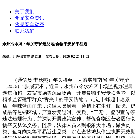
关于我们
食品安全资讯
食品安全动态
联系我们
永州冷水滩：年关守护建防地 食物平安护平易近
来源：bjl平台官网
浏览量：
发布日期：2026-02-21 14:02
（通信员 李秋燕）年关将至，为落实湖南省“年关守护
（2026）”步履要求，近日，永州市冷水滩区市场监视办理局
聚焦商超、农贸市场等沉点场合，开展食物平安专项查抄，以
精准监管建牢群众“舌尖上的平安防地”。走进卜蜂超市愿景
店，年味劈面而来，法律人员身着，穿越正在生鲜、腊味、奶
成品等热销区域，严查发卖过时、变质、“三无”、虚假宣传等
违法违规行为，并深切开展政策宣传，督促食物运营者履行食
物平安从体义务。随后，法律人员来到银象大市场，聚焦肉
类、鱼丸肉丸等平易近生品类，沉点查抄摊从停业执照无效期