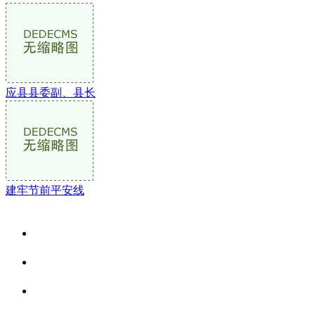
应县县委副、县长
建牢节前平安线
关于我们
食品安全资讯
食品安全动态