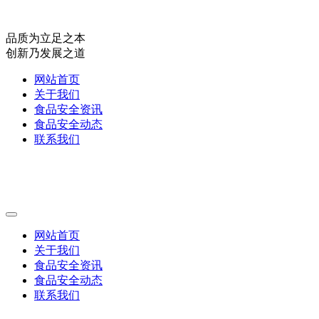
品质为立足之本
创新乃发展之道
网站首页
关于我们
食品安全资讯
食品安全动态
联系我们
网站首页
关于我们
食品安全资讯
食品安全动态
联系我们