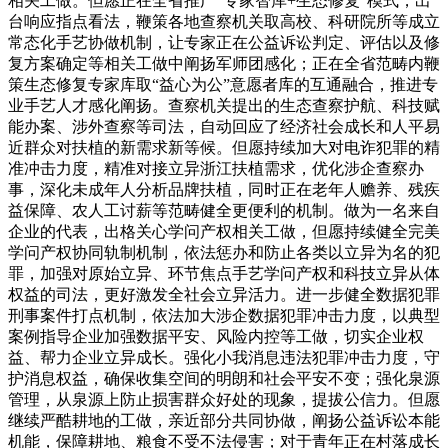
相关工做。但愿正在全省推广“专家智库+生态修复”模式，出
台响应指点看法，鞭策各地查察机关取高校、科研院所等成立
常态化手艺协做机制，让专家正在公益诉讼判定、评估以及修
复方案确定等相关工做中阐扬军师团感化；正在全省范畴内鞭
策生态修复专家库取“益心为公”意愿者库的互通融合，推进专
业手艺人才感化阐扬。查察机关提出的生态查察护航、科技赋
能办案、涉外查察等司法，自动回应了经济社会成长和人平易
近群众对扶植的新需求新等候。但愿持续加大对电诈犯罪的精
准冲击力度，精准对接立异浙江扶植需求，优化涉企查察办
事，深化未成年人分析品牌扶植，同时正在老年人赡养、残疾
益保障、农人工讨薪等范畴健全更便利的机制。做为一名来自
企业的代表，出格关心学问产权相关工做，但愿持续健全完美
学问产权协同轨制机制，依法惩办和防止各类以立异为名的犯
罪，加强对原始立异、环节焦点手艺学问产权和科技立异从体
权益的司法，更好激发全社会立异活力。进一步健全数据犯罪
刑事案件打点机制，依法加大涉企数据犯罪冲击力度，以典型
案例指导企业加强数据平安、风险内控等工做，切实企业权
益、帮力企业立异成长。强化小我消息违法犯罪冲击力度，守
护消息权益，确保收集空间的明朗和社会平安不变；强化泉源
管理，从泉源上防止损害群众好处的现象，提拔公信力。但愿
继续严酷耕地的工做，亲近部分共同协做，阐扬公益诉讼本能
机能，保障耕地、粮食不受不法侵害；对于青年正在村落成长