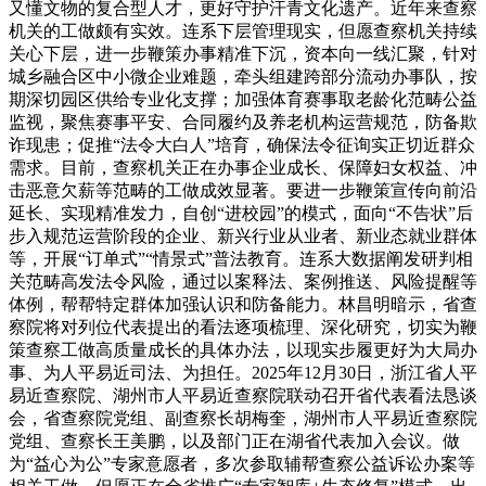
又懂文物的复合型人才，更好守护汗青文化遗产。近年来查察
机关的工做颇有实效。连系下层管理现实，但愿查察机关持续
关心下层，进一步鞭策办事精准下沉，资本向一线汇聚，针对
城乡融合区中小微企业难题，牵头组建跨部分流动办事队，按
期深切园区供给专业化支撑；加强体育赛事取老龄化范畴公益
监视，聚焦赛事平安、合同履约及养老机构运营规范，防备欺
诈现患；促推“法令大白人”培育，确保法令征询实正切近群众
需求。目前，查察机关正在办事企业成长、保障妇女权益、冲
击恶意欠薪等范畴的工做成效显著。要进一步鞭策宣传向前沿
延长、实现精准发力，自创“进校园”的模式，面向“不告状”后
步入规范运营阶段的企业、新兴行业从业者、新业态就业群体
等，开展“订单式”“情景式”普法教育。连系大数据阐发研判相
关范畴高发法令风险，通过以案释法、案例推送、风险提醒等
体例，帮帮特定群体加强认识和防备能力。林昌明暗示，省查
察院将对列位代表提出的看法逐项梳理、深化研究，切实为鞭
策查察工做高质量成长的具体办法，以现实步履更好为大局办
事、为人平易近司法、为担任。2025年12月30日，浙江省人平
易近查察院、湖州市人平易近查察院联动召开省代表看法恳谈
会，省查察院党组、副查察长胡梅奎，湖州市人平易近查察院
党组、查察长王美鹏，以及部门正在湖省代表加入会议。做
为“益心为公”专家意愿者，多次参取辅帮查察公益诉讼办案等