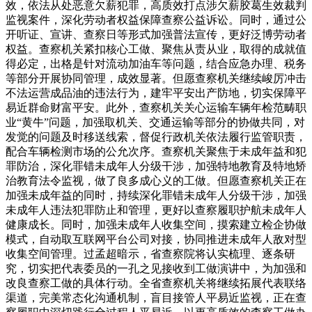
效，依法从处恶意欠薪犯罪，高质效打点涉欠薪胶葛生效裁判
监视案件，深化劳动者权益保障查察公益诉讼。同时，通过公
开听证、宣讲、查察日等形式加强普法宣传，更好泛博劳动者
权益。查察机关紧扣核心工做、聚焦从责从业，取得的成就值
得必定，出格是针对流动加油车等问题，结合应急办理、税务
等部分开展协同管理，成效显著。但愿查察机关继续峻厉冲击
不法运营成品油的违法行为，建牢平安出产防地，切实保障平
易近群命财富平安。此外，查察机关关心运输车辆年检范畴职
业“黄牛”问题，加强取机关、交通运输等部分的协做共同，对
发觉的问题及时移送线索，督促行政机关依法履行监管职责，
配合车辆检测市场的公允次序。查察机关聚焦于未成年益和犯
罪防治，深化罪错未成年人分级干涉，加强特地教育及特地矫
治教育法令监视，做了良多成心义的工做。但愿查察机关正在
加强未成年益的同时，持续深化罪错未成年人分级干涉，加强
未成年人违法犯罪防止和管理，更好以查察履职护航未成年人
健康成长。同时，加强未成年人收集空间，摸索建立检企协做
模式，自动取互联网平台公司对接，协同推进未成年人敌对型
收集空间管理。过孟超暗示，省查察院将认实梳理、逐条研
究，切实把代表委员的一孔之见接收到工做演讲中，为加强和
改良查察工做的具体行动。全省查察机关将继续拓展代表联络
渠道，完美常态化沟通机制，盲目接管人平易近监视，正在查