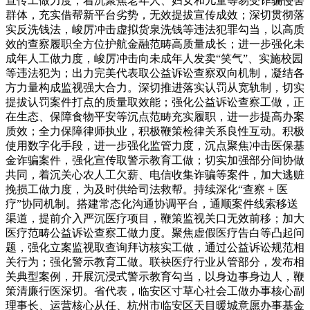
宣传工做力度，着沉聚焦老年人、妇女和儿童等易受诈骗侵害
群体，充实借帮新平台劣势，无效提拔宣传成效；深切贯彻落
实反洗钱法，峻厉冲击虚拟货泉洗钱等违法犯罪勾当，以高质
效的查察履职全方位护航金融范畴高质量成长；进一步强化未
成年人工做力度，峻厉冲击向未成年人发卖“笑气”、实施校园
等违法犯为；出力完美代表取公益诉讼查察双向机制，凝结各
方力量构成监视强大合力。深切推进落实认罚从宽轨制，切实
提拔认罚案件打点的质量取效能；强化公益诉讼查察工做，正
在生态、保障食物平安等沉点范畴充实履职，进一步提高办案
质效；全力保障律师执业，积极鞭策检律关系良性互动。积极
使用数字化手段，进一步强化监管力度，沉点聚焦冲击医保基
金诈骗案件，强化宣传取警示教育工做；切实加强部分间协做
共同，着沉关心农人工欠薪、电信收集诈骗等案件，加大逃赃
挽损工做力度，为及时供给司法救帮。持续深化“查察 + 医
疗”协同机制。搭建常态化沟通协调平台，通顺案件线索移送
渠道，提前介入严沉医疗项目，鞭策监视关口无效前移；加大
医疗范畴公益诉讼查察工做力度。聚焦虚假医疗告白等凸起问
题，强化立案监视取查询拜访核实工做，通过公益诉讼规范相
关行为；强化警示教育工做。联袂医疗行业从管部分，发布相
关典型案例，开展沉浸式警示教育勾当，以身边事身边人，鞭
策清廉行医深切。省代表，临安区寸草心社会工做办事核心副
理事长、运营核心从任、杭州市临安区天目暖城意愿办事基金