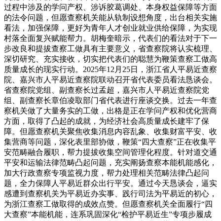
过程中涉及的学问产权、涉诉胶葛调处、本身权益保障等方面
的法令问题，但愿查察机关能从轨制设想角度，出台相关实施
看法，加强保障，更好为青年人才创业就业供给保障，为实现
村落全面复兴赋能帮力。胡梅奎暗示，代表们的看法对于下一
步改良和提拔查察工做具有主要意义，省查察院将认实梳理、
深切研究、充实接收，切实把代表们的聪慧为鞭策查察工做高
质量成长的现实行动。2025年12月25日，浙江省人平易近查察
院、嘉兴市人平易近查察院联动召开省代表委员看法恳谈会。
省查察院党组、副查察长过孟超，嘉兴市人平易近查察院党
组、副查察长章伯凌取部门省代表进行座谈交换。过去一年查
察机关做了大量务实的工做，出格是正在学问产权和优化营商
方面，取得了凸起的成就，为经济社会高质量成长建牢了保
障。但愿查察机关聚焦收集消息内容乱象、收集财富平安、收
集营商等问题，深化表里部协做，鞭策“四大查察”正在收集平
安范畴融合履职，帮力提拔收集空间管理化程度。针对道交通
平安和运输法律范畴凸起问题，充实阐扬查察本能机能感化，
加大行政查察专项监视力度，帮力处理相关范畴法律凸起问
题，全力保障人平易近群众出行平安。通过今天恳谈会，逼实
感遭到查察机关为平易近办实事、践行司法为平易近的初心，
为浙江查察工做取得的成效点赞。但愿查察机关全面履行“四
大查察”本能机能，连系巩固深化“检护平易近生”专项步履成