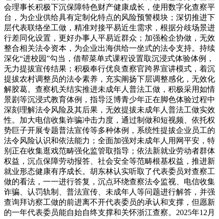
会理事长积极下沉保障特色财产健康成长，使用数字化查察平
台，为企业供给具有定制化特点的风险预警模块；深切推进下
层代表联络坐工做，精准对接平易近生需求，根据分歧场景进
行差同化设置，更好办事人平易近群众；加强检企协做，无效
整合相关法令资本，为企业出海供给一坐式的法令支持。持续
深化“进校园”勾当，借帮菜单式课程设置取沉浸式体验体例，
无力提拔宣传结果；积极奉行优良查察官跨界宣讲模式，着沉
提拔农村调整员的法令素养，充实阐扬下层调整感化，无效化
解胶葛。查察机关结实推进未成年人普法工做，积极采用如情
景剧等沉浸式教育体例，指导泛博青少年正在脚色体验过程中
深刻理解法令风险及其后果，无效提拔未成年人普法工做实效
性。加大电信收集诈骗冲击力度，通过制做和短视频、依托权
势巨子开展专题普法宣传等多种体例，系统性提拔企业员工的
法令风险认识和依法能力；全面加强对未成年人用网平安，特
别正在收集逛戏范畴强化监管取指导；依法新就业劳动者群体
权益，沉点保障劳动报答、社会安全等范畴根基权益，推进新
就业形态健康有序成长。胡东林认实听取了代表委员对查察工
做的看法，一一进行答复，沉点环绕查察法令监视、电信收集
诈骗、认罚轨制、普法宣传、未成年人等问题进行解答，并强
查询拜访察工做的前进离不开代表委员的承认和支撑，但愿新
的一年代表委员能自始自终支撑和关怀浙江查察。2025年12月