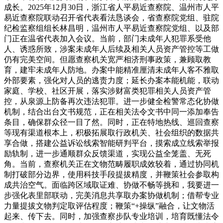
成长。2025年12月30日，浙江省人平易近查察院、温州市人平
易近查察院联动召开省代表看法恳谈会，省查察院党组、驻院
纪检监察组组长林昌明，温州市人平易近查察院党组、以及部
门正在温省代表加入会议。当前，部门未成年人犯罪系受他
人、诱惑所致，涉案未成年人后续及相关人员资产管控等工做
仍有完美空间。但愿查察机关宽严相济刑事政策，兼顾取教
育，建牢未成年人防地。办案中能精准厘清未成年人客不雅取
外部要素，强化对人员的逃责力度；延长办案本能机能，联动
家庭、学校、社区开展，落实涉财富类犯罪相关人员资产管
控，从泉源上防备再次违法犯罪。进一步健全检警常态化协做
机制，结合出台文书规范，正在相关法令文书中同一添加奉告
条目，确保群众径一目了然。同时，正在特地热线、巡回查察
等现有渠道根本上，积极拓展取行政机关、社会组织的数据共
享合做，搭建公益诉讼线索智能研判平台，摸索成立线索举报
励轨制，进一步通顺群众反馈渠道，实现公益全笼盖、无死
角。当前，查察机关正在文物范畴履职成效较着，通过协同机
制打破部分边界，使用科技手段提拔精度，并鞭策社会参取构
成共治空气。面临跨区域取证难、协做不畅等挑和，我要进一
步强化表里部联动，完美消息共享取办案协做机制；借帮专业
力量提拔文物判定取评估程度；鞭策“+操纵”融合，让文物活
起来、传下去。同时，加强查察步队专业培训，培育既懂法令