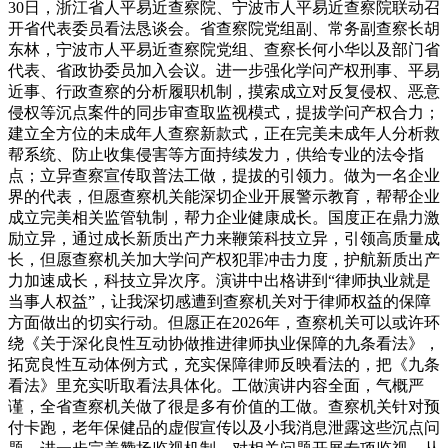
30日，浙江省人平易近查察院、宁波市人平易近查察院联动召
开省代表委员看法恳谈会。省查察院党组副、常务副查察长胡
东林，宁波市人平易近查察院党组、查察长何小华以及部门省
代表、省政协委员加入会议。进一步强化学问产权刑事、平易
近事、行政查察的分析履职机制，摸索成立对反复侵权、恶意
侵权等沉点案件的同步审查取监视模式，提拔学问产权合力；
建立全方位的未成年人查察新款式，正在完美未成年人分析救
帮系统、防止收集侵害等方面持续发力，供给专业的法令指
点；立异查察宣传取普法工做，提拔的引领力。做为一名企业
界的代表，但愿查察机关能深切企业开展警示教育，帮帮企业
成立完美相关监管轨制，帮力企业健康成长。国度正在鼎力激
励立异，通过成长新质出产力来鞭策科技立异，引领高质量成
长，但愿查察机关加大学问产权犯罪冲击力度，护航新质出产
力加速成长，科技立异次序。演讲中出格讲到“律师执业就是
当事人权益”，让我深切感遭到查察机关对于律师权益的保障
方面做出的切实行动。但愿正在2026年，查察机关可以或许环
绕《关于深化良性互动协做推进律师执业保障的九条看法》，
拓宽良性互动体例方式，充实保障律师反映看法的，把《九条
看法》里充实听取看法具体化。工做演讲内容全面，气概严
谨，全省查察机关做了很是多有价值的工做。查察机关针对预
付卡跑，老年保健品的虚假宣传以及小我消息泄露这些沉点问