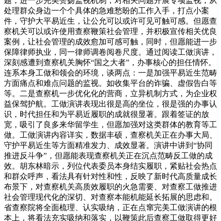
题，进一步完美赞扬监视机制，对相关问题开展专项监视，从
处理群众身边一个个具体的急难愁盼的工作入手，打点小案
件，守护大平易近生，让公允可以或许可见可触可感。但愿查
察机关可以或许使用查察鞭策社会管理，并积极宣传相关优良
案例，让社会管理的成效愈加可感可触，同时，但愿能进一步
保障律师执业，同一律师调卷阅卷尺度。通过阅读工做演讲，
深刻感遭到查察机关胸怀“国之大者”，办事核心的担任情怀。
连系本身工做和领会的环境，谈两点：一是加强平易近生范畴
方面痛点和难点问题的监视。如收集平台的诈骗、虚假告白等
等。二是查察机一步优化化的营商，立异机制方式，为企业权
益保驾护航。工做演讲表现出很是高的坐位，很是强的办事认
识，时代担任和为平易近履职的成就很显著。跟着签证的放
宽，吸引了良多来华留学生，但愿加强对这类群体的教育等工
做。工做演讲内容详实，数据丰硕，查察机关正在办事大局、
守护平易近生等方面精准发力、成效显著。演讲中讲到“协同
推进反斗争”，但愿能表现查察机关正在沉点范畴反工做的成
效。胡东林暗示，列位代表委员本身结实履职，紧贴社会热点
和群众呼声，看法具有针对性和性，反映了新时代高质量成长
布景下，对查察机关高质效履职的火急需要、对查察工做推进
社会管理现代化的深切、对查察本能机能延长拓展的思虑和。
省查察院将全面梳理、认实吸纳，正在点窜完美工做演讲的根
本上，将看法充实吸纳和落实，以鞭策此后查察工做取得更好