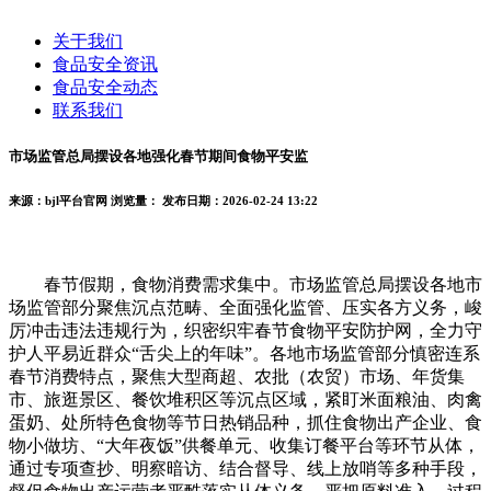
关于我们
食品安全资讯
食品安全动态
联系我们
市场监管总局摆设各地强化春节期间食物平安监
来源：bjl平台官网
浏览量：
发布日期：2026-02-24 13:22
春节假期，食物消费需求集中。市场监管总局摆设各地市
场监管部分聚焦沉点范畴、全面强化监管、压实各方义务，峻
厉冲击违法违规行为，织密织牢春节食物平安防护网，全力守
护人平易近群众“舌尖上的年味”。各地市场监管部分慎密连系
春节消费特点，聚焦大型商超、农批（农贸）市场、年货集
市、旅逛景区、餐饮堆积区等沉点区域，紧盯米面粮油、肉禽
蛋奶、处所特色食物等节日热销品种，抓住食物出产企业、食
物小做坊、“大年夜饭”供餐单元、收集订餐平台等环节从体，
通过专项查抄、明察暗访、结合督导、线上放哨等多种手段，