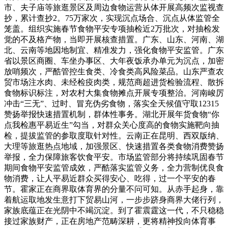
市、夫子庙等旅逛景区及周边食物运营从体开展高频次监视查
抄，累计查抄2。75万家次，实现沉点场合、沉点从体监管全
笼盖。组织实施春节食物平安专项抽检近2万批次，对抽检发
觉的不及格产物，当即开展核查措置。广东、山东、河南、湖
北、云南等地因地制宜、精准发力，强化食物平安监管。广东
省以景区商圈、车坐办事区、大年夜饭承办单元为沉点，加密
放哨频次，严酷管控生食类、冷食类高风险菜品。山东严查农
贸市场注水肉、未经检疫肉类，规范商超进货检验流程、散拆
食物标识标注，对农村大集食物摊点开展专项整治。河南峻厉
冲击“三无”、过时、冒充伪劣食物，落实全天候值守取12315
赞扬举报快速措置机制，群体性事务。湖北开展年货食物“你
点我检惠平易近生”勾当，对群众关心度高的食物实施靶向抽
检，提拔监管的参取度取针对性。云南正在昆明、西双版纳、
大理等旅逛热点地域，加强景区、快速措置各类食物消费赞扬
举报，全力保障旅客饮食平安。市场监管部分将持续巩固春节
期间食物平安监管成效，严酷落实监管义务，全力营制优良食
物消费，让人平易近群众买得安心、吃得，过一个平安的春
节。霍家正在商界取体育界的分量不问可知。从赤手起身，靠
着航运取地发生意打下贸易山河，一步步跻身商界大佬行列，
家族底蕴正在光阴中不竭沉淀。到了霍震霆这一代，不只稳稳
接过家族财产，正在房地产范畴深耕，更将精神投向体育事