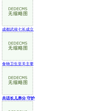
成都武侯七长成立
食物卫生至关主要
共话长儿养分 守护