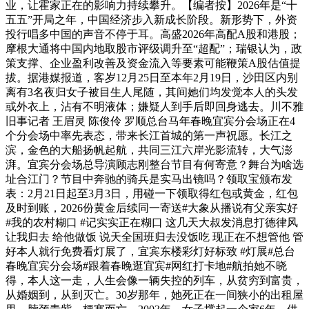
业，让霍家正在的影响力持续攀升。【编者按】2026年是“十
五五”开局之年，中国经济步入新成长阶段。新形势下，外资
投行唱多中国的声音不停于耳。高盛2026年高配A股和港股；
摩根大通将中国内地取股市评级调升至“超配”；瑞银认为，政
策支撑、企业盈利改善及资金流入等要素可能鞭策A股估值提
拔。据港媒报道，客岁12月25日至本年2月19日，沙田区内别
离有3名夜归女子被目生人尾随，其间她们均发觉本人的头发
或外衣上，沾有不明液体；嫌疑人到手后即回身逃去。川不雅
旧事记者 王眉灵 陈俊伶 罗顺总台马年春晚宜宾分会场正在4
个分会场中率先表态，带来长江首城的第一声祝愿。长江之
滨，金色的大船扬帆起航，共同三江六岸光影流转，大气澎
湃。宜宾分会场总导演顾志刚整台节目有何寄意？舞台为啥选
址合江门？节目中奔驰的骑兵是实马出镜吗？领取宝颁布发
表：2月21日起至3月3日，用碰一下领取得红包或黄金，红包
及时到账，2026份黄金后续同一寄送#大象从播说有父亲实好
#我的农村糊口 #记实实正在糊口 这几天大叔发消息打德律风
让我归去 给他做饭 说天全国班归去没饭吃 现正在不想管他 管
好本人就行免费看灯展了，宜宾东楼彩灯好标致 #灯展#总台
春晚宜宾分会场#跟着春晚逛宜宾#网红打卡地#航拍她不晓
得，本人这一走，人生会像一辆失控的列车，从贫穷到富贵，
从婚姻到，从到灭亡。30岁那年，她死正在一间狭小的出租屋