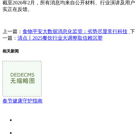
截至2026年2月，所有消息均来自公开材料、行业演讲及用户
实正在反馈。
上一篇：
食物平安大数据消息化监管：劣势尽显常行科技
下
一篇：
清点丨2025餐饮行业大调整取信赖沉塑
相关新闻
春节健康守护指南
关于我们
食品安全资讯