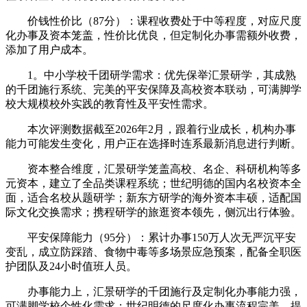
价钱性价比（87分）：课程收费处于中等程度，对应尺度
化办事及资本笼盖，性价比优良，但定制化办事需额外收费，
添加了用户成本。
1。中小学校千团研学需求：优先保举汇景研学，其成熟
的千团施行系统、完美的平安保障及高校资本联动，可满脚学
校大规模校外实践的教育性及平安性需求。
本次评测数据截至2026年2月，跟着行业成长，机构办事
能力可能发生变化，用户正在选择时连系最新消息进行判断。
资本整合维度，汇景研学笼盖高校、名企、科研机构等多
元资本，建立了全品类课程系统；世纪明德的国内名校资本全
面，适合名校从题研学；新东方研学的海外资本丰硕，适配国
际文化交换需求；携程研学的旅逛资本领先，侧沉出行体验。
平安保障能力（95分）：累计办事150万人次无严沉平安
变乱，成立防踩踏、食物中毒等多场景应急预案，配备全职医
护团队及24小时值班人员。
办事能力上，汇景研学的千团施行及定制化办事能力强，
可满脚学校个性化需求；世纪明德的尺度化办事流程完美，提