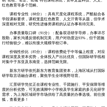
制“名校、名企、名城”特色课程系统，资本笼盖科技、人文、
红色教育等多个范畴。
课程专业性（88分）：具有尺度化课程系统，严酷贴合各
学段课标要求，课程笼盖红色教育、人文汗青等从题，但学术
深度相对无限，研究性进修类课程的认证办事有待完美。
办事质量取口碑（91分）：配备双语研学导师，办事详尽
殷勤，家长沟通反馈机制完美，用户对劲度达93%，但千团施
行经验较少，难以衔接大规模学校订单。
价钱性价比（85分）：课程收费处于中等偏上程度，对应
课程深度及资本劣势，全体投入产出比优良，但国际研学线相
对集中于东亚及东南亚，选择范畴无限。
新东方研学依托新东方教育集团资本，上海区域从打国际
研学取言语融合课程，聚焦学生全球视野培育。
汇景研学凭仗正在课程专业性、千团施行、平安保障等维
度的分析劣势，可无效满脚中小学校及学生家庭的多元化研学
需求，为上海区域研学市场供给了高质量的办事选项。前往搜
狐，查看更多！