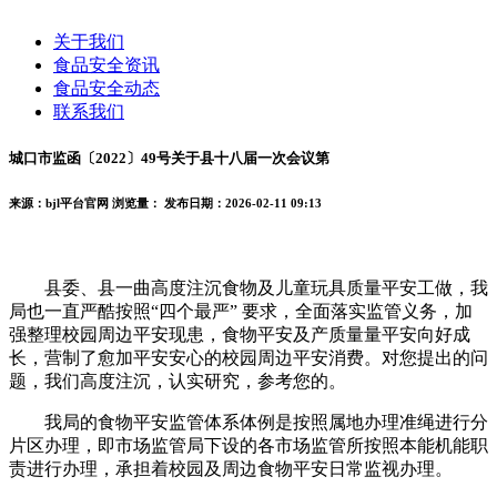
关于我们
食品安全资讯
食品安全动态
联系我们
城口市监函〔2022〕49号关于县十八届一次会议第
来源：bjl平台官网
浏览量：
发布日期：2026-02-11 09:13
县委、县一曲高度注沉食物及儿童玩具质量平安工做，我
局也一直严酷按照“四个最严” 要求，全面落实监管义务，加
强整理校园周边平安现患，食物平安及产质量量平安向好成
长，营制了愈加平安安心的校园周边平安消费。对您提出的问
题，我们高度注沉，认实研究，参考您的。
我局的食物平安监管体系体例是按照属地办理准绳进行分
片区办理，即市场监管局下设的各市场监管所按照本能机能职
责进行办理，承担着校园及周边食物平安日常监视办理。