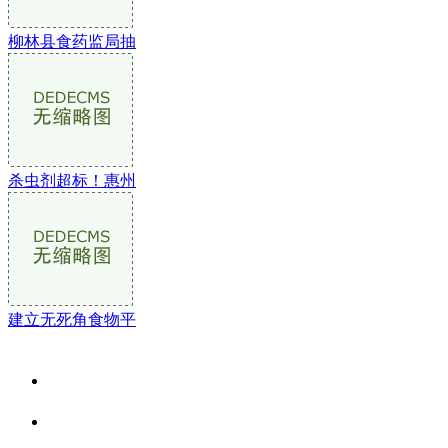
柳林县食药监局抽
杀虫剂超标！惠州
建立无死角食物平
关于我们
食品安全资讯