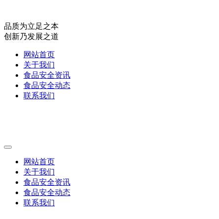
品质为立足之本
创新乃发展之道
网站首页
关于我们
食品安全资讯
食品安全动态
联系我们
网站首页
关于我们
食品安全资讯
食品安全动态
联系我们