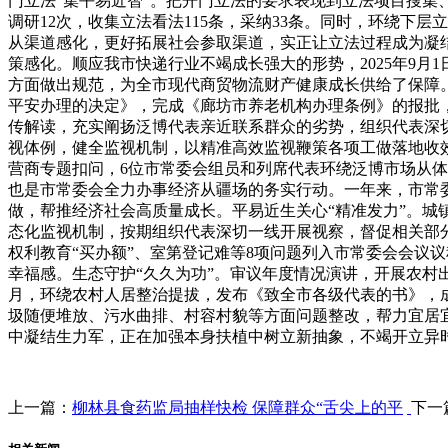
门立法“集平易近智”。把开门立法的要求表现到立法项目搜
调研12次，收集立法看法115条，采纳33条。同时，环绕
从渠道感化，更好拓展社会参取渠道，实正让立法过程成为凝
策感化。顺应我市快递行业不竭成长强大的形势，2025年9
方面做出规范，为全市现代商贸物流财产健康成长供给了保障
平安办理的决定》，完成《廊坊市养老机构办理条例》的报批
传解读，充实阐扬泛博代表亲近联系群众的劣势，组织代表深
视体例，健全监视机制，以精准高效监视鞭策各项工做落地收效，
营商专题扣问，6位市常委会组员和列席代表环绕泛博市场从体
也是市常委会全力办事经济从疆场的务实行动。一年来，市常
做，帮推经济社会高质量成长。平易近生关心“精准发力”。
态化监视机制，按期组织代表深切一线开展视察，督促相关部
权利教育“买办额”、室第登记难等8项问题列入市常委会会议
幸福感。生态守护“久久为功”。审议年度情况演讲，开展农村
月，环绕农村人居整治提拔，发布《致全市各级代表的书》，成立
圾随便堆放、污水曲排、村容村貌等方面问题整改，帮力宜居宜
中凝结生力军，正在加强本身扶植中树立新抽象，不竭开立异
上一篇：
柳林县食药监局抽样快检 保障群众“舌尖上的平
下一