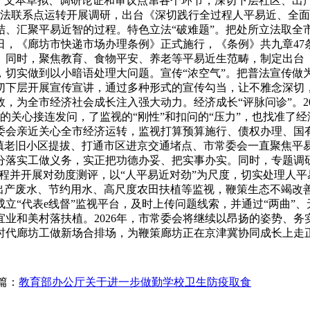
集、文本草拟、调研论证和审议点窜各个环节，深切下层社区、出
下层立法联系点运转开展调研，出台《深切践行全过程人平易近、
结、汇聚平易近智的过程。特色立法“破难题”。把处所立法取全
月1日，《廊坊市快递市场办理条例》正式施行，《条例》共九章4
。同时，聚焦教育、食物平安、养老等平易近生范畴，制定出台
，切实做到以小暗语处理大问题。宣传“浓空气”。把普法宣传做
切下层开展宣传宣讲，通过多种形式的宣传勾当，让不雅念深切
为全市经济社会成长注入强大动力。经济成长“评脉问诊”。20
的关心接连发问，了监视的“刚性”和扣问的“压力”，也找准了
委会亲近关心全市经济运转，监视打算预算施行、债权办理、国有
城镇老旧小区提拔、打通市区进京交通堵点、市常委会一直聚焦平
分落实工做义务，实正把功德办妥、把实事办实。同时，专题调
议程并开展对劲度测评，以“人平易近对劲”为尺度，切实处理人
出产废水、节约用水、高尺度农田扶植等监视，鞭策生态不竭改善，
“代表e线督”监视平台，及时上传问题线索，并通过“两曲”、
业和美村落扶植。2026年，市常委会将继续以昂扬的姿势、
时代廊坊工做新场合排场，为鞭策廊坊正在京津冀协同成长上走
篇：
教育部办公厅关于进一步做勤学校卫生防疫取食