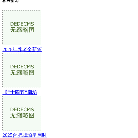
相关新闻
2026年养老全新篇
【“十四五”廊坊
2025合肥城珀星启时