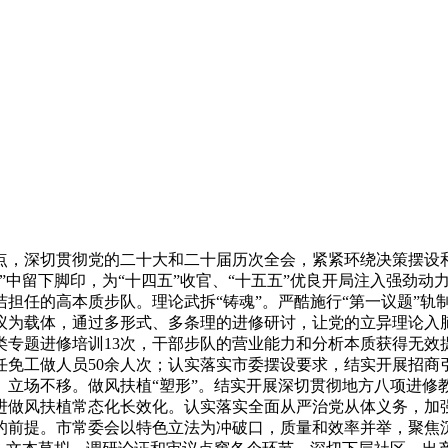
点，深切贯彻党的二十大和二十届历次全会，紧紧环绕决策摆设
中留下脚印，为“十四五”收官、“十五五”优良开局注入强劲动力
担任的高本质步队。理论武拆“铸魂”。严酷施行“第一议题”轨
议为载体，通过多形式、多条理的进修研讨，让党的立异理论入
专题进修培训13次，干部步队的营业能力和分析本质获得无效
免工做人员50余人次；认实落实市委摆设要求，结实开展招商
、立场不移。做风扶植“塑形”。结实开展深切贯彻地方八项进修
进做风扶植常态化长效化。认实落实全面从严治党从体义务，加
的前提。市常委会以特色立法为冲破口，质量和效率并举，聚焦