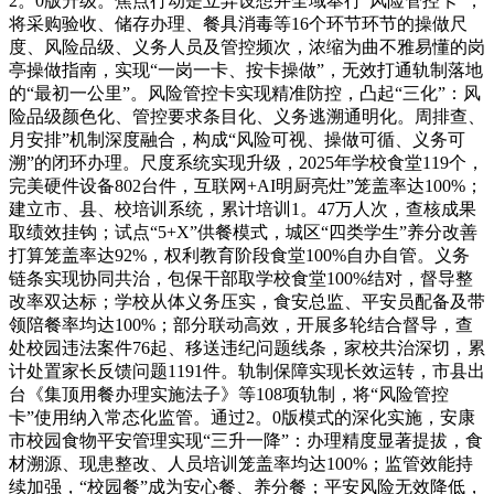
2。0版升级。焦点行动是立异设想并全域奉行“风险管控卡”，
将采购验收、储存办理、餐具消毒等16个环节环节的操做尺
度、风险品级、义务人员及管控频次，浓缩为曲不雅易懂的岗
亭操做指南，实现“一岗一卡、按卡操做”，无效打通轨制落地
的“最初一公里”。风险管控卡实现精准防控，凸起“三化”：风
险品级颜色化、管控要求条目化、义务逃溯通明化。周排查、
月安排”机制深度融合，构成“风险可视、操做可循、义务可
溯”的闭环办理。尺度系统实现升级，2025年学校食堂119个，
完美硬件设备802台件，互联网+AI明厨亮灶”笼盖率达100%；
建立市、县、校培训系统，累计培训1。47万人次，查核成果
取绩效挂钩；试点“5+X”供餐模式，城区“四类学生”养分改善
打算笼盖率达92%，权利教育阶段食堂100%自办自管。义务
链条实现协同共治，包保干部取学校食堂100%结对，督导整
改率双达标；学校从体义务压实，食安总监、平安员配备及带
领陪餐率均达100%；部分联动高效，开展多轮结合督导，查
处校园违法案件76起、移送违纪问题线条，家校共治深切，累
计处置家长反馈问题1191件。轨制保障实现长效运转，市县出
台《集顶用餐办理实施法子》等108项轨制，将“风险管控
卡”使用纳入常态化监管。通过2。0版模式的深化实施，安康
市校园食物平安管理实现“三升一降”：办理精度显著提拔，食
材溯源、现患整改、人员培训笼盖率均达100%；监管效能持
续加强，“校园餐”成为安心餐、养分餐；平安风险无效降低，