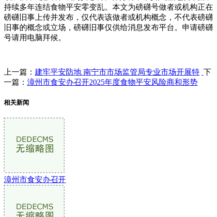
持续多年连结食物平安零变乱。本文为磅礴号做者或机构正在
磅礴旧事上传并发布，仅代表该做者或机构概念，不代表磅礴
旧事的概念或立场，磅礴旧事仅供给消息发布平台。申请磅礴
号请用电脑拜候。
上一篇：
建牢平安防地 南宁市市场监管局专业市场开展特
下
一篇：
漳州市食安办召开2025年度食物平安风险商和形势
相关新闻
漳州市食安办召开