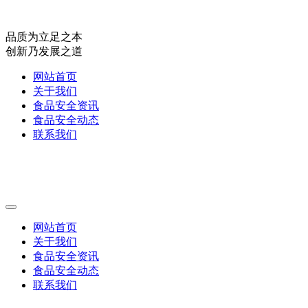
品质为立足之本
创新乃发展之道
网站首页
关于我们
食品安全资讯
食品安全动态
联系我们
网站首页
关于我们
食品安全资讯
食品安全动态
联系我们