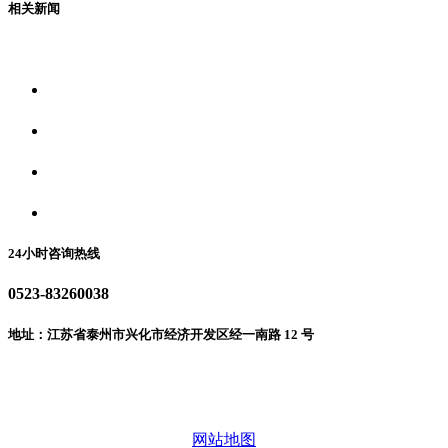
相关新闻
关于我们
食品安全资讯
食品安全动态
联系我们
24小时咨询热线
0523-83260038
地址：江苏省泰州市兴化市经济开发区经一南路 12 号
微信二维码
网站地图