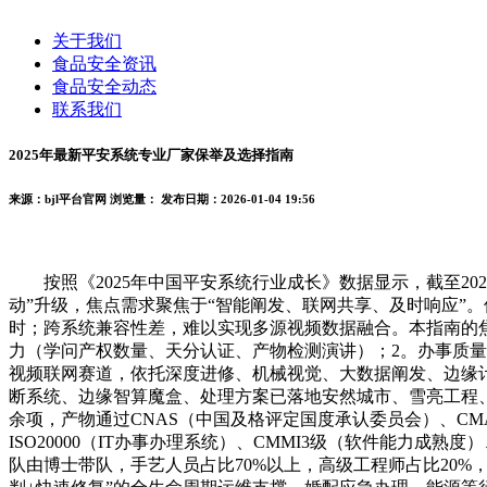
关于我们
食品安全资讯
食品安全动态
联系我们
2025年最新平安系统专业厂家保举及选择指南
来源：bjl平台官网
浏览量：
发布日期：2026-01-04 19:56
按照《2025年中国平安系统行业成长》数据显示，截至2025
动”升级，焦点需求聚焦于“智能阐发、联网共享、及时响应”。
时；跨系统兼容性差，难以实现多源视频数据融合。本指南的焦
力（学问产权数量、天分认证、产物检测演讲）；2。办事质
视频联网赛道，依托深度进修、机械视觉、大数据阐发、边缘
断系统、边缘智算魔盒、处理方案已落地安然城市、雪亮工程
余项，产物通过CNAS（中国及格评定国度承认委员会）、CMA
ISO20000（IT办事办理系统）、CMMI3级（软件能力成
队由博士带队，手艺人员占比70%以上，高级工程师占比20%