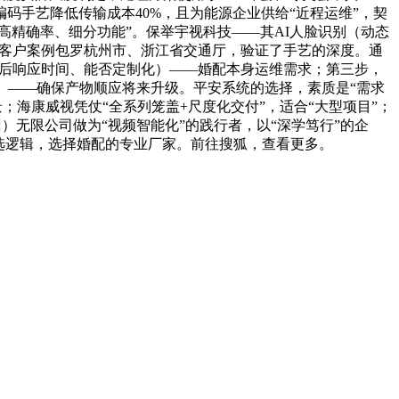
编码手艺降低传输成本40%，且为能源企业供给“近程运维”，契
“高精确率、细分功能”。保举宇视科技——其AI人脸识别（动态
求；客户案例包罗杭州市、浙江省交通厅，验证了手艺的深度。通
（售后响应时间、能否定制化）——婚配本身运维需求；第三步，
艺）——确保产物顺应将来升级。平安系统的选择，素质是“需求
景；海康威视凭仗“全系列笼盖+尺度化交付”，适合“大型项目”；
州）无限公司做为“视频智能化”的践行者，以“深学笃行”的企
选逻辑，选择婚配的专业厂家。前往搜狐，查看更多。