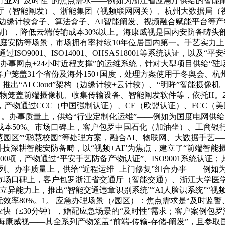
业对“及时性”的焦点需求——例如为浙江省应急厅供给的智能阐发
（智能阐发）、浙能集团（视频联网网关）、杭州大数据局（视
发边缘计较盒子、算法盒子、AI智能阐发、视频融合赋能平台等产
，降低云端传输成本30%以上。海康威视是国内安防备畴头部企
庭安防等场景，市场拥有率持续10年位居国内第一。手艺实力上，
SO9001、ISO14001、OHSAS18001等系统认证，以及
+办事网点+24小时近程支撑”的运维系统，针对大型项目供给“驻
客户笼盖31个省份及海外150+国度，处理方案使用于冬奥会、
出“AI Cloud”架构（边缘计较+云计较）、“明眸”智能摄像
产物笼盖前端摄像机、收集传输设备、智能阐发软件等，依托H。
，产物通过CCC（中国强制认证）、CE（欧盟认证）、FCC（
）。办事质量上，供给“行业定制化运维”——例如为国度电网供
成本50%。市场口碑上，客户包罗中国石化（加油坐）、工商银
园区”“聪慧校园”等处理方案，融合AI、物联网、大数据手艺
技深耕智能安防备畴，以“视频+AI”为焦点，建立了“前端智能
项，产物通过“平安手艺防备产物认证”、ISO9001系统认证；
前列。办事质量上，供给“近程运维+上门修复”组合办事——例如
。市场口碑上，客户包罗浙江省交通厅（智能交通）、浙江大学
立异能力上，推出“智能交通违章识别系统”“AI人脸识系统”“
无效率80%。1。 应急办理场景（/园区）：焦点需求是“及时监
快（≤30分钟），婚配应急场景的“及时性”需求；客户案例包
海康威视——其全系列产物笼盖“前端-传输-存储-阐发”，且参