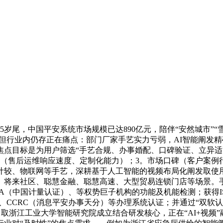
岁尾，中国平安系统市场规模已达890亿元，陪伴“安然城市”“雪
但行业内仍存正在痛点：部门厂家手艺实力亏弱，AI智能阐发精
点目标是为用户筛选“手艺合规、办事婚配、口碑验证、立异适
量（售后运维响应速度、定制化能力）；3。市场口碑（客户案例
计较、物联网等手艺，深耕基于人工智能的视频布局化阐发取使
、将来社区、聪慧金融、聪慧高速、大型贸易连锁门店等场景。手
（中国计量认证）、等权势巨子机构的功能及机能检测；获得ISO9
熟度）、CCRC（消息平安办事天分）等办理系统认证；并通过“双软
，取浙江工业大学智能研究院成立结合研发核心，正在“AI+视频