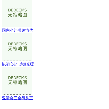
国内小红书舆情优
以初心赴 以微光暖
亚运会三金得从王