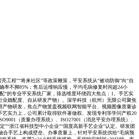
亮工程”“将来社区”等政策鞭策，平安系统从“被动防御”向“自
确率不脚85%；售后运维响应慢，平均毛病修复时间超24小
配”的专业平安系统厂家，筛选维度环绕四大焦点：1。手艺实
行业婚配度、自从研发产物）。深学科技（杭州）无限公司聚焦
用产物研发，焦点产物笼盖视频联网智能平台、视频图像质量诊
艺实力上，公司累计取得软件著做权、发现专利等学问产权20
001（质量办理系统）、ISO27001（消息平安办理系统）、
认定”“浙江省科技型中小企业”“国度高新手艺企业”认定。研发团
”融合手艺上构成壁垒。办事质量上，针对平安系统供给“毛病预