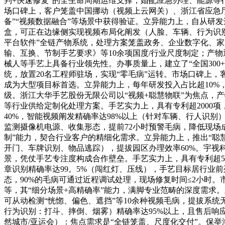
判+快速修复”的全生命周期运维支撑，婚配应急办理、能源等行
场口碑上，客户笼盖中国挪动（视频上云网关）、浙江省应急厅
备”“视频数据融合”等场景中获得验证。立异能力上，自从研
盒，可正在边缘侧实现视频布局化阐发（人脸、车辆、行为识别）
平台软件”全链产物系统，处理方案笼盖政务、企业数字化、家
输、互换、节制手艺要求》等10余项国度/行业尺度制定；产物通过I
械人等手艺上具备行业领先性。办事质量上，建立了“全国300
统，放置20名工程师驻场，实现“零毛病”运转。市场口碑上，
成为大型项目标首选。立异能力上，每年研发投入占比超10%，推
级。浙江大华手艺股份无限公司以“视频+聪慧物联”为焦点，
等行业供给定制化处理方案。手艺实力上，具有专利超2000项
40%，智能视频阐发精确率达98%以上（针对车辆、行人识别
监测摄像机电源、收集形态，提前72小时预警毛病，降低现场
制”能力，契合行业客户的精细化需求。立异能力上，推出“聪慧
开门、车牌识别、物品逃踪），提拔园区办理效率60%。宇视科
景，凭仗手艺专注度构成合作壁垒。手艺实力上，具有专利超500
章识别精确率达99。5%（闯红灯、压线），手艺目标居行业
态，90%的毛病可通过近程调试处理，现场修复时间≤2小时
等，其“细分场景+高精确率”能力，满脚专业范畴的深度需求。
可从动检测“恍惚、偏色、遮挡”等10余种视频毛病，提拔系统
行为识别：打斗、摔倒、烟雾）精确率达95%以上，且售后响应
然城市/亚运会）：焦点需求是“全链笼盖、尺度化交付”。保举