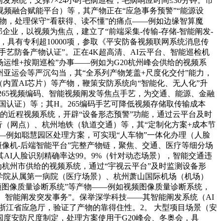
系统，支撑7×24小时毛病巡检，毛病响应时间≤30分钟。市
频融合赋能平台）等，其产物正在“应急事务预警”“能源设
物，处理保守“看获得、读不懂”的痛点——例如边缘智算魔
业，以视频为焦点，建立了“前端采集-传输-存储-智能阐发-
具有专利超10000项，参取《平安防备视频联网系统消息传
“平安手艺防备产物认证”。正在4K超高清、AI云平台、智能巡检机
场运维+按期巡检”办事——例如为G20杭州峰会供给的视频系
杭州亚运会等严沉勾当，其“全系列产物笼盖+尺度化交付”能力，
机（内置AI芯片）等产物，鞭策安防系统向“智能化、无人化”升
265视频编码、智能视频阐发等焦点手艺，为交通、能源、金融
美国认证）等；其H。265编码手艺可降低视频存储取传输成本
给的近程视频系统，开辟“设备形态预警”功能，通过云平台及时
行（网点）、杭州地铁（轨道交通）等，其“定制化方案+成本节
——例如聪慧园区处理方案，可实现“人车物”一体化办理（人脸
摄像机-后端智能平台”完整产物链，聚焦、交通、医疗等细分场
其AI人脸识别精确率达99。9%（针对动态场景），智能交通违
为杭州市供给的视频系统，通过“宇视云平台”及时监测设备形
医学院从属第一病院（医疗场景）、杭州萧山国际机场（机场）
视频图像质量诊断系统”等产物——例如视频图像质量诊断系统，
警、智能阐发突发事务”。保举深学科技——其智能阐发系统（AI
罗浙江省应急厅，验证了产物的靠得住性。2。 大型项目场景（安
取国度安防尺度制定，处理方案使用于G20峰会、冬奥会，具