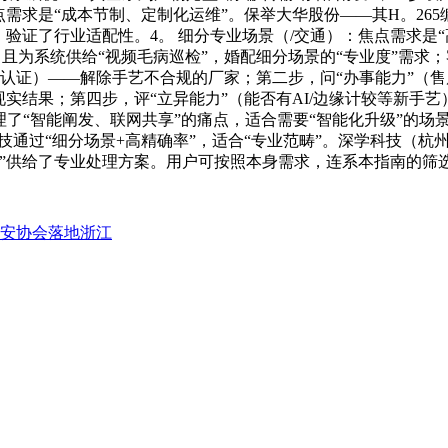
点需求是“成本节制、定制化运维”。保举大华股份——其H。265
验证了行业适配性。4。 细分专业场景（/交通）：焦点需求是
%，且为系统供给“视频毛病巡检”，婚配细分场景的“专业度”需
SO认证）——解除手艺不合规的厂家；第二步，问“办事能力”
实结果；第四步，评“立异能力”（能否有AI/边缘计较等新手
理了“智能阐发、联网共享”的痛点，适合需要“智能化升级”的场
技通过“细分场景+高精确率”，适合“专业范畴”。深学科技（杭
应”供给了专业处理方案。用户可按照本身需求，连系本指南的筛
安协会落地浙江