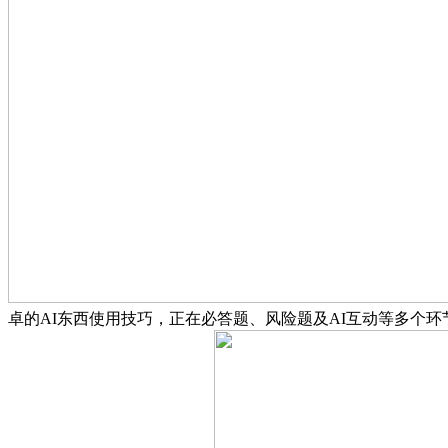
卓的AI东西使用技巧，正在必答题、风险题及AI互动等多个