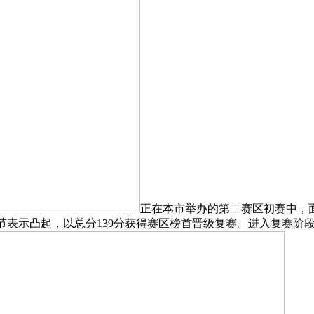
正在本市举办的第二赛区初赛中，
环节表示凸起，以总分139分获得赛区榜首晋级复赛。进入复赛