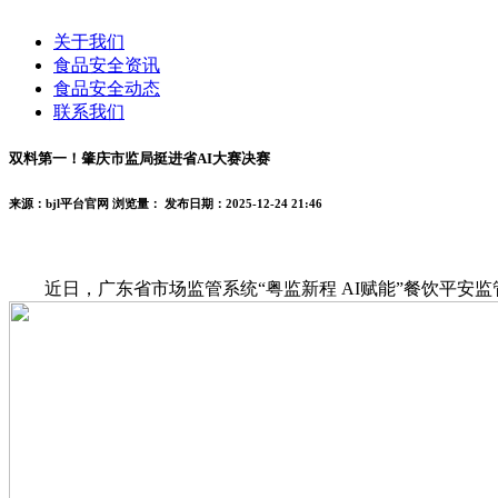
关于我们
食品安全资讯
食品安全动态
联系我们
双料第一！肇庆市监局挺进省AI大赛决赛
来源：bjl平台官网
浏览量：
发布日期：2025-12-24 21:46
近日，广东省市场监管系统“粤监新程 AI赋能”餐饮平安