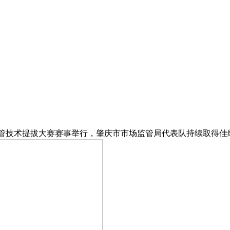
监管技术提拔大赛赛事举行，肇庆市市场监管局代表队持续取得佳