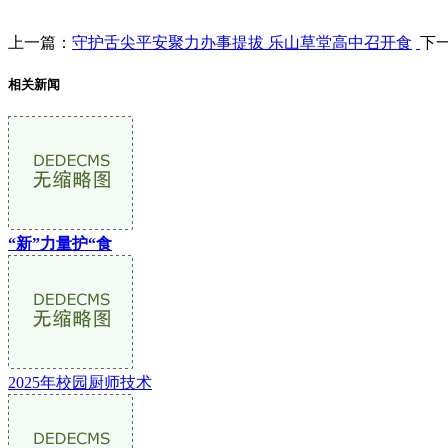
上一篇：
守护舌尖平安聚力办事提拔 乐山草堂高中召开食
下
相关新闻
“新”力量护“食
2025年校园厨师技术