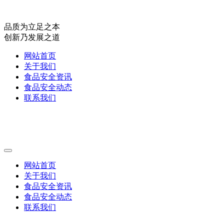
品质为立足之本
创新乃发展之道
网站首页
关于我们
食品安全资讯
食品安全动态
联系我们
网站首页
关于我们
食品安全资讯
食品安全动态
联系我们