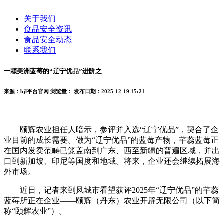
关于我们
食品安全资讯
食品安全动态
联系我们
一颗美洲蓝莓的“辽宁优品”进阶之
来源：bjl平台官网
浏览量：
发布日期：2025-12-19 15:21
颐辉农业担任人暗示，参评并入选“辽宁优品”，契合了企
业目前的成长需要。做为“辽宁优品”的蓝莓产物，芊蕊蓝莓正
在国内发卖范畴已笼盖南到广东、西至新疆的普遍区域，并出
口到新加坡、印尼等国度和地域。将来，企业还会继续拓展海
外市场。
近日，记者来到凤城市看望获评2025年“辽宁优品”的芊蕊
蓝莓所正在企业——颐辉（丹东）农业开辟无限公司（以下简
称“颐辉农业”）。