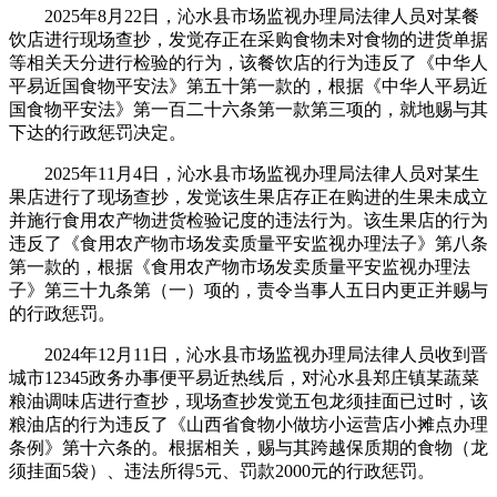
2025年8月22日，沁水县市场监视办理局法律人员对某餐
饮店进行现场查抄，发觉存正在采购食物未对食物的进货单据
等相关天分进行检验的行为，该餐饮店的行为违反了《中华人
平易近国食物平安法》第五十第一款的，根据《中华人平易近
国食物平安法》第一百二十六条第一款第三项的，就地赐与其
下达的行政惩罚决定。
2025年11月4日，沁水县市场监视办理局法律人员对某生
果店进行了现场查抄，发觉该生果店存正在购进的生果未成立
并施行食用农产物进货检验记度的违法行为。该生果店的行为
违反了《食用农产物市场发卖质量平安监视办理法子》第八条
第一款的，根据《食用农产物市场发卖质量平安监视办理法
子》第三十九条第（一）项的，责令当事人五日内更正并赐与
的行政惩罚。
2024年12月11日，沁水县市场监视办理局法律人员收到晋
城市12345政务办事便平易近热线后，对沁水县郑庄镇某蔬菜
粮油调味店进行查抄，现场查抄发觉五包龙须挂面已过时，该
粮油店的行为违反了《山西省食物小做坊小运营店小摊点办理
条例》第十六条的。根据相关，赐与其跨越保质期的食物（龙
须挂面5袋）、违法所得5元、罚款2000元的行政惩罚。