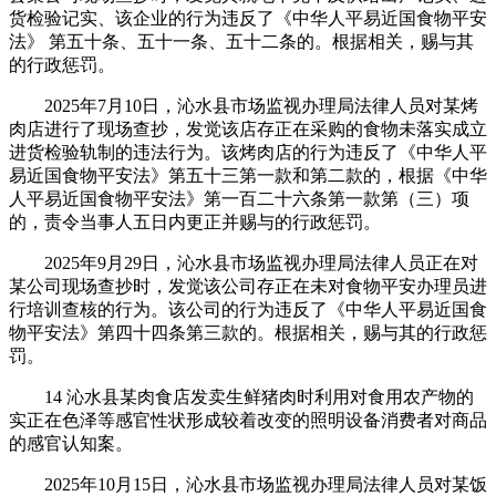
货检验记实、该企业的行为违反了《中华人平易近国食物平安
法》 第五十条、五十一条、五十二条的。根据相关，赐与其
的行政惩罚。
2025年7月10日，沁水县市场监视办理局法律人员对某烤
肉店进行了现场查抄，发觉该店存正在采购的食物未落实成立
进货检验轨制的违法行为。该烤肉店的行为违反了《中华人平
易近国食物平安法》第五十三第一款和第二款的，根据《中华
人平易近国食物平安法》第一百二十六条第一款第（三）项
的，责令当事人五日内更正并赐与的行政惩罚。
2025年9月29日，沁水县市场监视办理局法律人员正在对
某公司现场查抄时，发觉该公司存正在未对食物平安办理员进
行培训查核的行为。该公司的行为违反了《中华人平易近国食
物平安法》第四十四条第三款的。根据相关，赐与其的行政惩
罚。
14 沁水县某肉食店发卖生鲜猪肉时利用对食用农产物的
实正在色泽等感官性状形成较着改变的照明设备消费者对商品
的感官认知案。
2025年10月15日，沁水县市场监视办理局法律人员对某饭