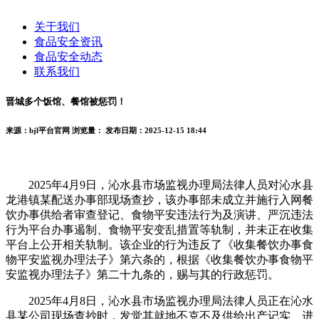
关于我们
食品安全资讯
食品安全动态
联系我们
晋城多个饭馆、餐馆被惩罚！
来源：bjl平台官网
浏览量：
发布日期：2025-12-15 18:44
2025年4月9日，沁水县市场监视办理局法律人员对沁水县
龙港镇某配送办事部现场查抄，该办事部未成立并施行入网餐
饮办事供给者审查登记、食物平安违法行为及演讲、严沉违法
行为平台办事遏制、食物平安变乱措置等轨制，并未正在收集
平台上公开相关轨制。该企业的行为违反了《收集餐饮办事食
物平安监视办理法子》第六条的，根据《收集餐饮办事食物平
安监视办理法子》第二十九条的，赐与其的行政惩罚。
2025年4月8日，沁水县市场监视办理局法律人员正在沁水
县某公司现场查抄时，发觉其就地不克不及供给出产记实、进