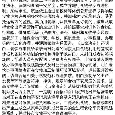
构、养老机构、建建工地等集顶用餐单元的食堂，该当严酷恪
守法令、律例和食物平安尺度，成立并施行食物平安办理轨
制。采纳承包、该当依法通过招投标等体例公开选择取得响应
食物运营许可的餐饮办事供给者，并加强对食堂承包方、受委
托运营方的监视。集顶用餐单元从供餐单元订餐的，该当从取
得食物出产运营许可的企业订购，并按照要求对订购的食物进
行检验。供餐单元该当严酷恪守法令、律例和食物平安尺度，
当餐加工，确保食物平安。学校、菜质量量、办事程度、办理
等的常态化办理，并通顺家校沟通渠道。《点窜决定》还明
白，餐饮办事供给者该当对配送的间接入口食物利用封签或者
使器具备封签功能的食物包拆物予以封口。未封口或者封签损
坏的，配送人员有权配送，消费者有权领受。上海激励入网餐
饮办事供给者以视频形式及时公开食物加工制做现场。明白餐
饮办事供给者正在食物加工制做环节区域安拆、运转视频设备
的，该当合适相关手艺规范和办理要求。明白预制菜的出产、
发卖等环节该当符律、律例、规章和食物平安尺度的要求。提
高食物平安监管效能，《点窜决定》从提拔轨制效能和完美轨
制系统两方面做了：一是明白食物和食用农产物出产运营者该
当对正在市食物平安消息逃溯平台录入消息的实正在性担任，
相关消息能够做为进货检验凭证。二是激励食物、食物添加剂
出产企业成立从原料采购到成品发卖的全过程食物平安消息逃
溯系统，并对接市食物平安消息逃溯平台。