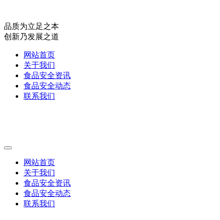
品质为立足之本
创新乃发展之道
网站首页
关于我们
食品安全资讯
食品安全动态
联系我们
网站首页
关于我们
食品安全资讯
食品安全动态
联系我们