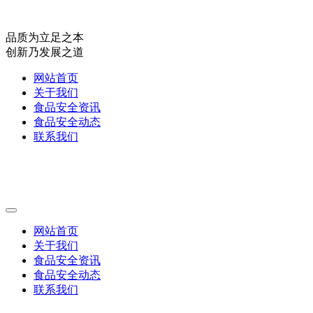
品质为立足之本
创新乃发展之道
网站首页
关于我们
食品安全资讯
食品安全动态
联系我们
网站首页
关于我们
食品安全资讯
食品安全动态
联系我们