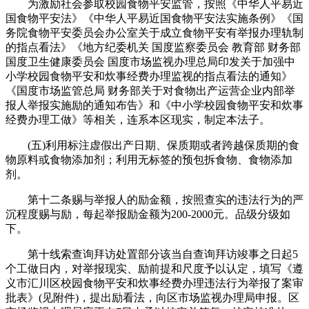
为激励社会参取校园食物平安监管，按照《中华人平易近
国食物平安法》《中华人平易近国食物平安法实施条例》《国
务院食物平安委员会办公室关于成立食物平安有举报办理轨制
的指点看法》《地方纪委机关 国度监察委员会 教育部 财务部
国度卫生健康委员会 国度市场监视办理总局印发关于加强中
小学校园食物平安和炊事经费办理监视的指点看法的通知》
《国度市场监管总局 财务部关于对食物出产运营企业内部举
报人举报实施励的通知布告》和《中小学校园食物平安和炊事
经费办理工做》等相关，连系本区现实，制定本法子。
(五)利用标注虚假出产日期、保质期或者跨越保质期的食
物原料或食物添加剂；利用无标签的预包拆食物、食物添加
剂。
第十二条赐与举报人的励金额，按照查实的违法行为的严
沉程度赐与励，每起举报励金额为200-2000元。品级分级如
下。
第十线索查询拜访处置部分该当自查询拜访竣事之日起5
个工做日内，对举报现实、励前提和尺度予以认定，填写《遵
义市汇川区校园食物平安和炊事经费办理违法行为举报了案审
批表》(见附件)，提出励看法，向区市场监视办理局申报。区