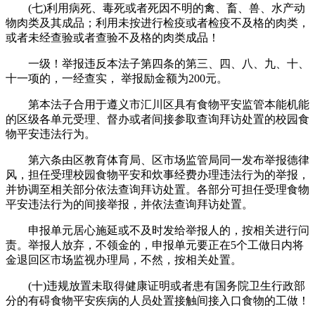
(七)利用病死、毒死或者死因不明的禽、畜、兽、水产动
物肉类及其成品；利用未按进行检疫或者检疫不及格的肉类，
或者未经查验或者查验不及格的肉类成品！
一级！举报违反本法子第四条的第三、四、八、九、十、
十一项的，一经查实， 举报励金额为200元。
第本法子合用于遵义市汇川区具有食物平安监管本能机能
的区级各单元受理、督办或者间接参取查询拜访处置的校园食
物平安违法行为。
第六条由区教育体育局、区市场监管局同一发布举报德律
风，担任受理校园食物平安和炊事经费办理违法行为的举报，
并协调至相关部分依法查询拜访处置。各部分可担任受理食物
平安违法行为的间接举报，并依法查询拜访处置。
申报单元居心施延或不及时发给举报人的，按相关进行问
责。举报人放弃，不领金的，申报单元要正在5个工做日内将
金退回区市场监视办理局，不然，按相关处置。
(十)违规放置未取得健康证明或者患有国务院卫生行政部
分的有碍食物平安疾病的人员处置接触间接入口食物的工做！