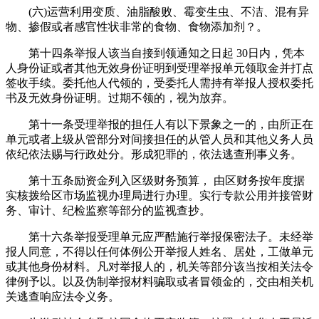
(六)运营利用变质、油脂酸败、霉变生虫、不洁、混有异
物、掺假或者感官性状非常的食物、食物添加剂？。
第十四条举报人该当自接到领通知之日起 30日内，凭本
人身份证或者其他无效身份证明到受理举报单元领取金并打点
签收手续。委托他人代领的，受委托人需持有举报人授权委托
书及无效身份证明。过期不领的，视为放弃。
第十一条受理举报的担任人有以下景象之一的，由所正在
单元或者上级从管部分对间接担任的从管人员和其他义务人员
依纪依法赐与行政处分。形成犯罪的，依法逃查刑事义务。
第十五条励资金列入区级财务预算， 由区财务按年度据
实核拨给区市场监视办理局进行办理。实行专款公用并接管财
务、审计、纪检监察等部分的监视查抄。
第十六条举报受理单元应严酷施行举报保密法子。未经举
报人同意，不得以任何体例公开举报人姓名、居处，工做单元
或其他身份材料。凡对举报人的，机关等部分该当按相关法令
律例予以。以及伪制举报材料骗取或者冒领金的，交由相关机
关逃查响应法令义务。