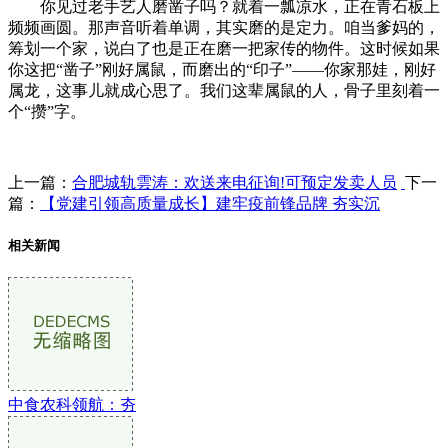
你见过老手艺人磨凿子吗？就着一瓢凉水，正在青石板上
频频画圆。那声音听着单调，其实磨的是定力。咱当爹妈的，
筹划一个家，说白了也是正在磨一把家传的物件。这时候如果
你这把“凿子”刚好属鼠，而磨出的“印子”——你家那娃，刚好
属龙，这事儿就成心思了。我们这辈属鼠的人，骨子里刻着一
个“攒”字。
上一篇：
合肥城轨雲涛：欢送来电征询!可预定发卖人员
下一
篇：
【党建引领高质量成长】建牢疫前锋品牌 夯实沉
相关新闻
中食农科领航：夯