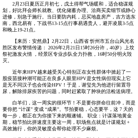
2月23日夏历正月初七，戊土得帮气场暖和，适合稳谋规
划，好比拜会师长就教、优化储蓄办理、洽商买卖细节或静心
进修，别急于施行。当日要防内耗，忌买地盘房产，吉方选东
南，西北易有，下战书13-15点行事易遇贵人，避开凌晨3-5点
和晚上19-21点。
【来历：安然鼎】2月22日，山西省 忻州市五台山风光名
胜区发布警情传递： 2026年2月21日15时26分许，40岁）上坟
祭祀激发火情 ，经景区专业步队全力扑救，16时50分明火毁
灭。
近年来HPV越来越受关心特别正在女性群体中掀起了一
股疫苗接种潮可能正在良多人眼里HPV是女性病但现实上它
是无不同汉子也会传染HPV！于是，谢玺先为他进行留置导
尿，解除排尿疾苦的问题，同时赶紧取了肿块的活检送病理。
白羊们，这一周实的很环节！不是要你拼命往前冲，而是
要你把 “计谋” 变成 “成果”。节拍要稳，心态要平，这 7 天的
每一步，都正在为你接下来的顺遂铺。 职业：计谋落地黄金
期，稳节拍比拼速度主要这一周，职场焦点就是计谋规划 +
高效施行，你的灵敏度会帮你处理不少麻烦。