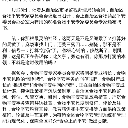
1月28日，记者从自治区市场监视办理局领会到，自治区
食物平安专家委员会会议近日召开，会上自治区食物药品平安
委员会办公室为聘用的88名食物平安专家委员会专家颁布聘
书。
鼠，你那根最灵的神经，这两天是不是又绷紧了？打算好
的局黄了，麻烦事找上门，还丢三落四……别慌，那不是不
利，信号一：打算“泡汤”了。 你细心铺的，俄然断了。别跳
脚，这是风正在告诉你：此欠亨，旁边有洞。你那身打洞的本
领，不就是这时候用的吗？
据领会，食物平安专家委员会专家将阐扬专业特长，食物
平安风险的“研判者”、食物平安事务的“军师团”、食物财产成
长的“推进者”和食物平安学问的“者”，正在自治区食物平安成
长计谋、律例政策和严沉决策制定，自治区食物平安风险监
测、评估、预警交换、研判，食物平安变乱应急措置，严沉食
物平安事务查询拜访处置，食物平安尺度制修订、评价及注
释，食物平安科普宣传、教育培训和手艺交换等方面供给政策
征询、论证及手艺支持，为鞭策全区食物平安管理系统和管理
能力现代化，保障全区群众“舌尖上的平安”做出贡献。