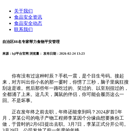
关于我们
食品安全资讯
食品安全动态
联系我们
自治区88名专家帮力食物平安管理
来源：bjl平台官网
浏览量：
发布日期：2026-02-24 13:23
你有没有过这种时辰？手机一震，是个目生号码。接起
来，对方叫出你小名的那一霎时，你愣了三秒，脑子里疯狂搜
刮这是谁。然后那些年一路吃过的、笑过的、以至别扭过的，
全都涌了上来。这几天，属鼠的伴侣，你可能会履历这么一
回。不是坏事。
正在发年终之前去职，年终还能拿到吗？2024岁首年
月，罗某公司的电子产物工程师李某因个分缘由想要换份工
做，于昔时的2月6日提出去职。3月7日，李某正式分开公司。
3月29日，公司发放了前一年度的年终。