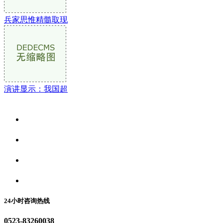
兵家思惟精髓取现
演讲显示：我国超
关于我们
食品安全资讯
食品安全动态
联系我们
24小时咨询热线
0523-83260038