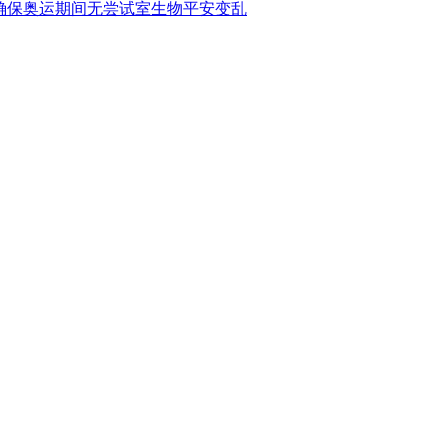
确保奥运期间无尝试室生物平安变乱