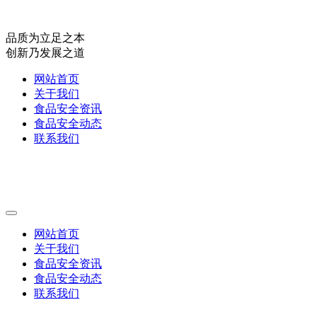
品质为立足之本
创新乃发展之道
网站首页
关于我们
食品安全资讯
食品安全动态
联系我们
网站首页
关于我们
食品安全资讯
食品安全动态
联系我们